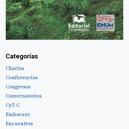
Categorías
Charlas
Conferencias
Congresos
Conversatorios
CyT-C
Embarazo
Encuentros