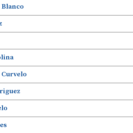
 Blanco
z
lina
 Curvelo
riguez
elo
es