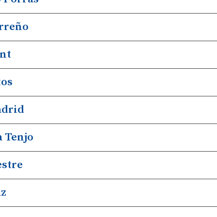
rreño
nt
tos
adrid
 Tenjo
stre
az