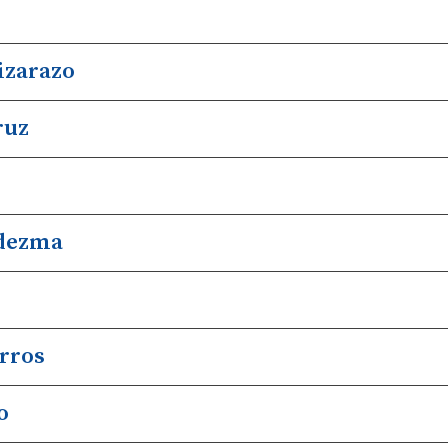
izarazo
ruz
edezma
o
rros
o