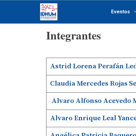
Saltar
Eventos
al
contenido
Integrantes
Astrid Lorena Perafán L
Claudia Mercedes Rojas S
Alvaro Alfonso Acevedo 
Alvaro Enrique Leal Yanc
Angélica Patricia Baquer