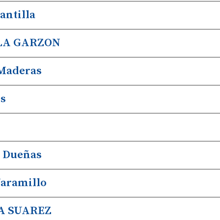
antilla
LA GARZON
Maderas
s
 Dueñas
Jaramillo
A SUAREZ