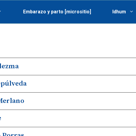
Embarazo y parto [micrositio]
Idhum
edezma
epúlveda
Merlano
e
o Porras