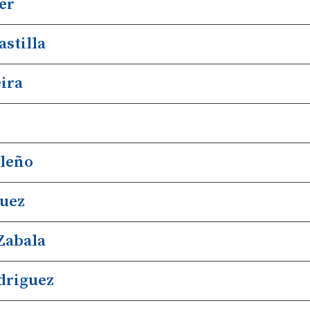
er
stilla
ira
eleño
guez
Zabala
driguez