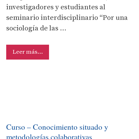
investigadores y estudiantes al
seminario interdisciplinario “Por una
sociología de las …
Seminario
Leer más…
de
Investigación:
Espacio
Interdisciplinario
para
Pensar
la
Sociología
Curso – Conocimiento situado y
de
metodologías colaborativas
las