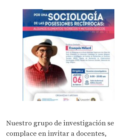
la
investigación
y
la
acción
en
zonas
críticas?
Nuestro grupo de investigación se
complace en invitar a docentes,