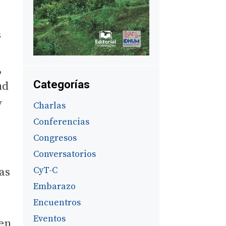
s
,
Categorías
ud
y
Charlas
Conferencias
Congresos
Conversatorios
CyT-C
as
Embarazo
Encuentros
Eventos
 en