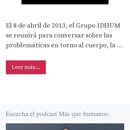
El 8 de abril de 2013, el Grupo-IDHUM
se reunirá para conversar sobre las
problemáticas en torno al cuerpo, la …
Espacio
Leer más…
de
reflexión
académica
en
torno
Escucha el podcast Más que humanos.
a
la