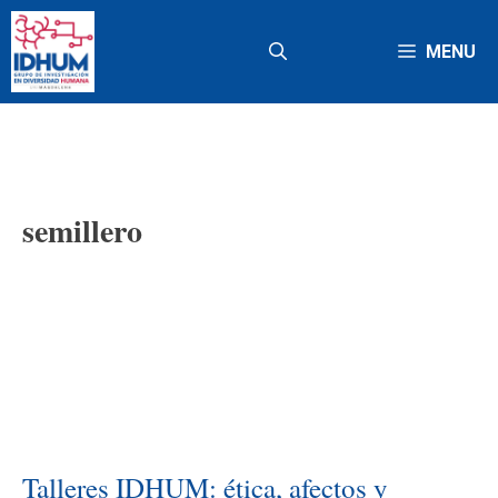
Saltar
al
MENU
contenido
semillero
Talleres IDHUM: ética, afectos y