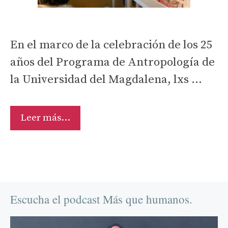
En el marco de la celebración de los 25
años del Programa de Antropología de
la Universidad del Magdalena, lxs …
Talleres
Leer más…
IDHUM:
ética,
afectos
y
territorios
Escucha el podcast Más que humanos.
en
el