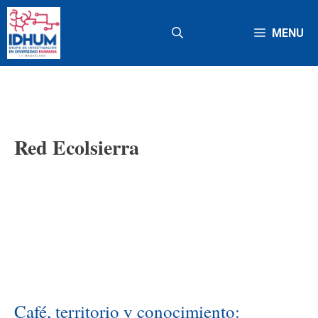
Saltar
al
MENU
contenido
Red Ecolsierra
Café, territorio y conocimiento: