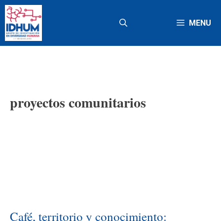
Saltar
al
MENU
contenido
proyectos comunitarios
Café, territorio y conocimiento: