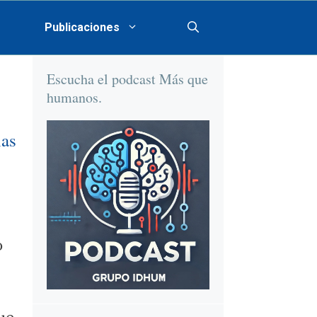
Publicaciones
Escucha el podcast Más que
humanos.
ias
o