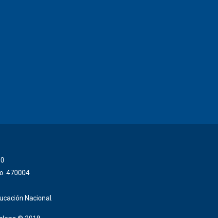
00
No. 470004
ducación Nacional.