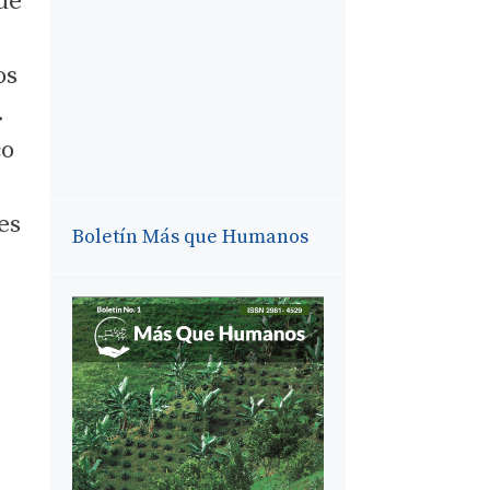
ue
os
.
co
es
Boletín Más que Humanos