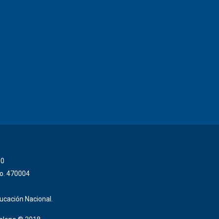
00
No. 470004
ducación Nacional.