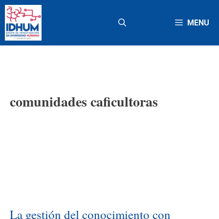
Saltar
al
MENU
contenido
comunidades caficultoras
La gestión del conocimiento con