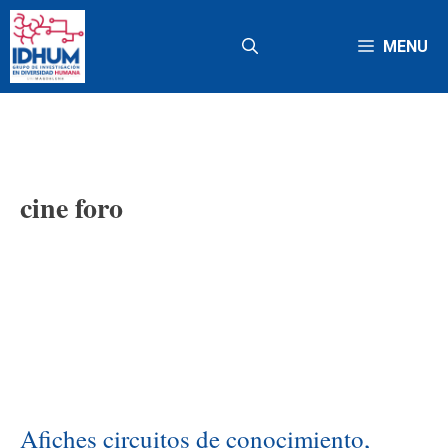
Saltar
al
MENU
contenido
cine foro
Afiches circuitos de conocimiento,